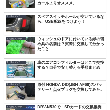
カールよりオススメ。
スペアスイッチホールが空いているな
車・原付メンテナンス
ら、USB配線をつけよう！
ウィッシュのドアに付いている緑の留
車・原付メンテナンス
め具の名前は？実際に交換して分かっ
たこと
車のエアコンフィルターはどこで交換
車・原付メンテナンス
する？自分で安く替える手順まとめ
原付 HONDA DIO(JBH-AF68)のバッ
車・原付メンテナンス
テリーと点火プラグを交換してみた。
DRV-N530で「SDカードの交換推奨
車・原付メンテナンス