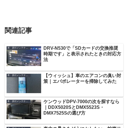
関連記事
DRV-N530で「SDカードの交換推奨
車・原付メンテナンス
時期です」と表示されたときの対応方
法
【ウィッシュ】車のエアコンの臭い対
車・原付メンテナンス
策｜エバポレーターを掃除してみた
ケンウッドDPV-7000の次を探すなら
車・原付メンテナンス
｜DDX5020SとDMX5523S・
DMX7525Sの選び方