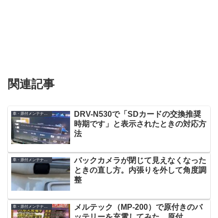
関連記事
DRV-N530で「SDカードの交換推奨
車・原付メンテナンス
時期です」と表示されたときの対応方
法
バックカメラが閉じて見えなくなった
車・原付メンテナンス
ときの直し方。内張りを外して角度調
整
メルテック（MP-200）で原付きのバ
車・原付メンテナンス
ッテリーを充電してみた。原付