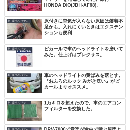
HONDA DIO(JBH-AF68)。
原付きに空気が入らない原因は装着不
車・原付メンテナンス
足かも。入れにくいときはエクステン
ションも便利
ピカールで車のヘッドライトを磨いて
車・原付メンテナンス
みた。仕上げはプレクサス。
車のヘッドライトの黄ばみを落とす。
車・原付メンテナンス
『おふろのルック みがき洗い』がピ
カールよりオススメ。
1万キロを超えたので、車のエアコン
車・原付メンテナンス
フィルターを交換した。
DPV-7000で音楽が途中で飛ぶ原因と
車・原付メンテナンス