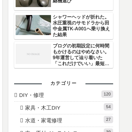
継機選び
シャワーヘッドが折れた。
水圧重視のサモドラから田
中金属TK-A001へ乗り換え
た結果
ブログの初期設定に何時間
もかけるのはやめなさい。
9年運営して辿り着いた
「これだけでいい」最短ル
ート
カテゴリー
120
DIY・修理
54
家具・木工DIY
27
水道・家電修理
39