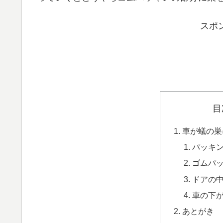
スポ
目
車が蟻の巣
パッキ
ゴムパ
ドアの
車の下
あとがき