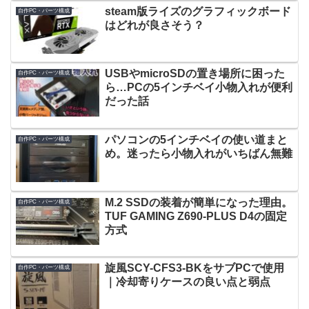
steam版ライズのグラフィックボード
自作PC・パーツ構成
はどれが良さそう？
USBやmicroSDの置き場所に困った
自作PC・パーツ構成
ら…PCの5インチベイ小物入れが便利
だった話
パソコンの5インチベイの使い道まと
自作PC・パーツ構成
め。迷ったら小物入れがいちばん無難
M.2 SSDの装着が簡単になった理由。
自作PC・パーツ構成
TUF GAMING Z690-PLUS D4の固定
方式
旋風SCY-CFS3-BKをサブPCで使用
自作PC・パーツ構成
｜冷却寄りケースの良い点と弱点