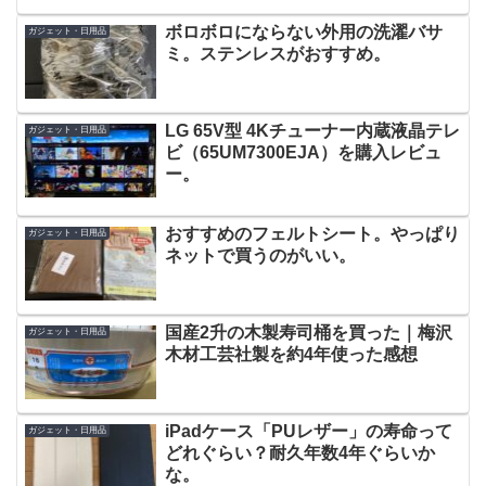
ボロボロにならない外用の洗濯バサ
ガジェット・日用品
ミ。ステンレスがおすすめ。
LG 65V型 4Kチューナー内蔵液晶テレ
ガジェット・日用品
ビ（65UM7300EJA）を購入レビュ
ー。
おすすめのフェルトシート。やっぱり
ガジェット・日用品
ネットで買うのがいい。
国産2升の木製寿司桶を買った｜梅沢
ガジェット・日用品
木材工芸社製を約4年使った感想
iPadケース「PUレザー」の寿命って
ガジェット・日用品
どれぐらい？耐久年数4年ぐらいか
な。