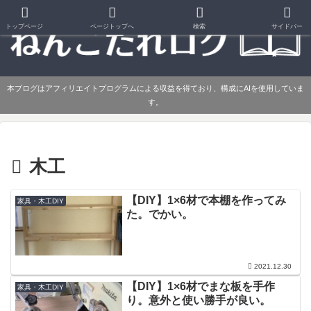
トップページ
ページトップへ
検索
サイドバー
本ブログはアフィリエイトプログラムによる収益を得ており、構成にAIを使用していま
す。
木工
【DIY】1×6材で本棚を作ってみ
家具・木工DIY
た。でかい。
2021.12.30
【DIY】1×6材でまな板を手作
家具・木工DIY
り。意外と使い勝手が良い。