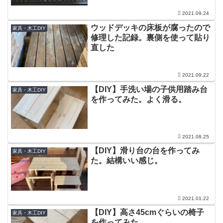
2021.09.24
ウッドデッキの床板が腐ったので
家具・木工DIY
修理した記録。裏側を使って貼り
直した
2021.09.22
【DIY】手洗い場の子供用踏み台
家具・木工DIY
を作ってみた。よく滑る。
2021.08.25
【DIY】滑り台の台を作ってみ
家具・木工DIY
た。結構いい感じ。
2021.01.22
【DIY】高さ45cmぐらいの椅子
家具・木工DIY
を作ってみた。