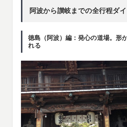
阿波から讃岐までの全行程ダ
徳島（阿波）編：発心の道場。形
れる