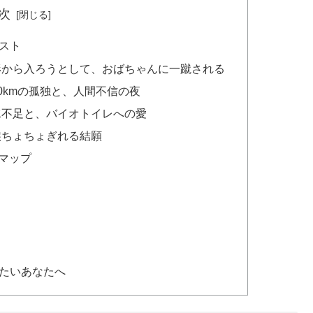
次
スト
形から入ろうとして、おばちゃんに一蹴される
0kmの孤独と、人間不信の夜
水不足と、バイオトイレへの愛
涙ちょちょぎれる結願
程マップ
たいあなたへ