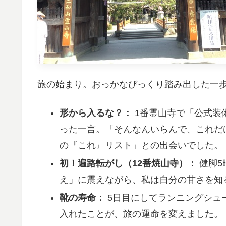
旅の始まり。おっかなびっくり踏み出した一
形から入るな？：
1番霊山寺で「公式装
った一言。「そんなんいらんで、これだ
の『これ』リスト」との出会いでした。
初！遍路転がし（12番焼山寺）：
健脚5
え」に震えながら、私は自分の甘さを知
靴の寿命：
5日目にしてランニングシュ
入れたことが、旅の運命を変えました。