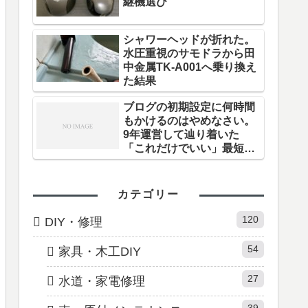
継機選び
シャワーヘッドが折れた。
水圧重視のサモドラから田
中金属TK-A001へ乗り換え
た結果
ブログの初期設定に何時間
もかけるのはやめなさい。
9年運営して辿り着いた
「これだけでいい」最短ル
ート
カテゴリー
120
DIY・修理
54
家具・木工DIY
27
水道・家電修理
39