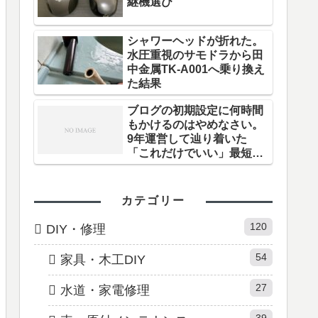
継機選び
シャワーヘッドが折れた。
水圧重視のサモドラから田
中金属TK-A001へ乗り換え
た結果
ブログの初期設定に何時間
もかけるのはやめなさい。
9年運営して辿り着いた
「これだけでいい」最短ル
ート
カテゴリー
120
DIY・修理
54
家具・木工DIY
27
水道・家電修理
39