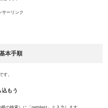
ンサーリンク
の基本手順
じです。
打ち込もう
横の検索）に「netplwiz」と入力します。