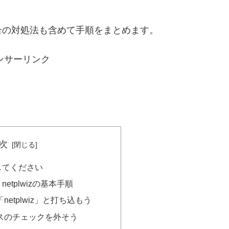
合の対処法も含めて手順をまとめます。
ンサーリンク
次
してください
etplwizの基本手順
etplwiz」と打ち込もう
スのチェックを外そう