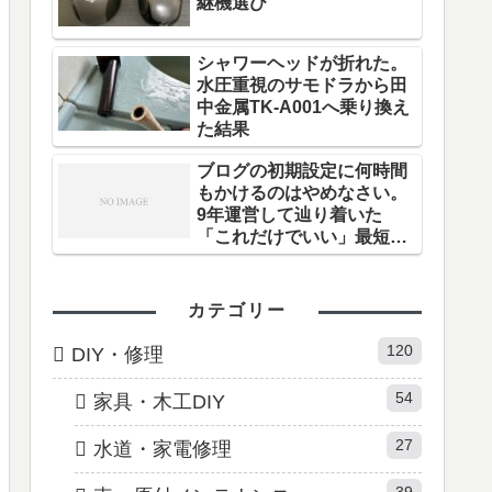
継機選び
シャワーヘッドが折れた。
水圧重視のサモドラから田
中金属TK-A001へ乗り換え
た結果
ブログの初期設定に何時間
もかけるのはやめなさい。
9年運営して辿り着いた
「これだけでいい」最短ル
ート
カテゴリー
120
DIY・修理
54
家具・木工DIY
27
水道・家電修理
39